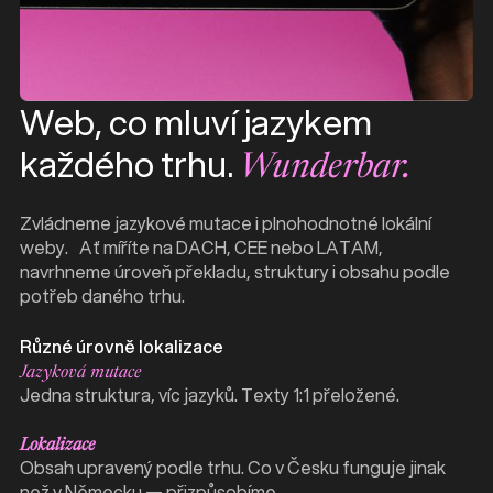
Web, co mluví jazykem
každého trhu.
Wunderbar.
Zvládneme jazykové mutace i plnohodnotné lokální
weby. Ať míříte na DACH, CEE nebo LATAM,
navrhneme úroveň překladu, struktury i obsahu podle
potřeb daného trhu.
Různé úrovně lokalizace
Jazyková mutace
Jedna struktura, víc jazyků. Texty 1:1 přeložené.
Lokalizace
Obsah upravený podle trhu. Co v Česku funguje jinak
než v Německu — přizpůsobíme.