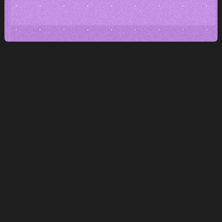
Editace bez bariér
Texty, obrázky i sekce
zvládnete upravit sami
Stránky na pár kliknutí
Tvořte nové podstránky okamžitě.
Třeba i na zítřejší kampaň.
Volnost bez závislosti
Nejste svázaní platformou
ani dodavatelem.