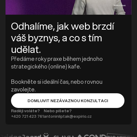
Odhalíme, jak web brzdí
váš byznys, a co s tím
udělat.
Předáme roky praxe během jednoho
strategického (online) kafe.
Bookněte si ideální čas, nebo rovnou
zavolejte.
DOMLUVIT NEZÁVAZNOU KONZULTACI
BUTTON TEXT
Raději voláte?
Nebo píšete?
+420 ‭721 423 761
antoninliptak@expirio.cz