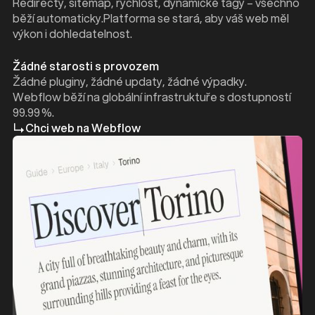
Redirecty, sitemap, rychlost, dynamické tagy – všechno
běží automaticky.Platforma se stará, aby váš web měl
výkon i dohledatelnost.
Žádné starosti s provozem
Žádné pluginy, žádné updaty, žádné výpadky.
Webflow běží na globální infrastruktuře s dostupností
99.99 %.
Chci web na Webflow