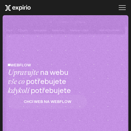
WEBFLOW
na webu
Upravujte
potřebujete
vše
co
potřebujete
kdykoli
CHCI WEB NA WEBFLOW
CHCI WEB NA WEBFLOW