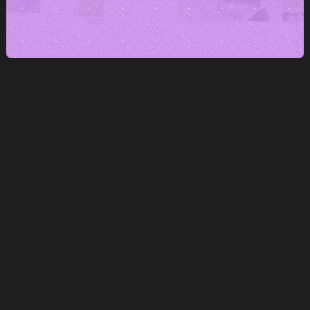
Vystupte z řady
Značka, co se nebojí ukázat svůj
názor a styl, nezmizí v šumu.
Udržte konzistenci napříč kanály
Branding nastavíme tak, aby vám vydržel
i ve scale-up tempu.