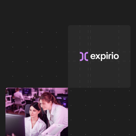
A místo statického brand manuálu dostanete DAM.
Digitální asset hub, kde tým najde vše – připravené,
schválené, použitelné. Bez chaosu.