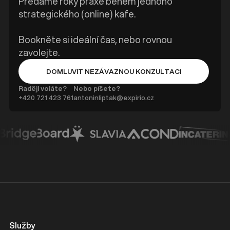
Předáme roky praxe během jednoho
strategického (online) kafe.
Bookněte si ideální čas, nebo rovnou
zavolejte.
DOMLUVIT NEZÁVAZNOU KONZULTACI
BUTTON TEXT
Raději voláte?
Nebo píšete?
+420 ‭721 423 761
antoninliptak@expirio.cz
Služby