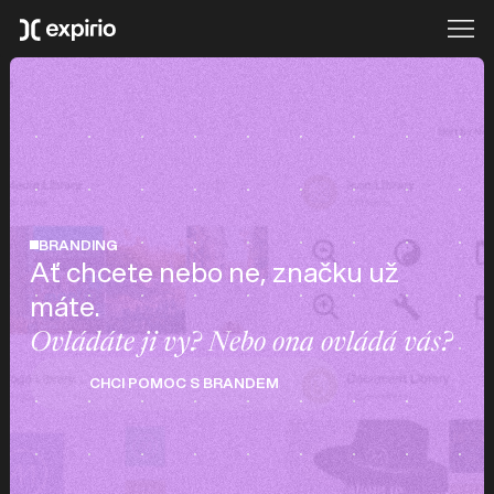
BRANDING
Ať chcete nebo ne, značku už
máte.
Ovládáte ji vy? Nebo ona ovládá vás?
CHCI POMOC S BRANDEM
CHCI POMOC S BRANDEM