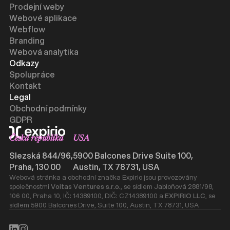
Prodejní weby
Webové aplikace
Webflow
Branding
Webová analytika
Odkazy
Spolupráce
Kontakt
Legal
Obchodní podmínky
GDPR
Česká republika
USA
Slezská 844/96,
5900 Balcones Drive Suite 100,
Praha, 130 00
Austin, TX 78731, USA
Webová stránka a obchodní značka Expirio jsou provozovány
společnostmi
Voitas Ventures s.r.o.
, se sídlem Jabloňová 2881/98,
106 00, Praha 10, IČ: 14389100, DIČ: CZ14389100 a
EXPIRIO LLC
, se
sídlem 5900 Balcones Drive, Suite 100, Austin, TX 78731, USA