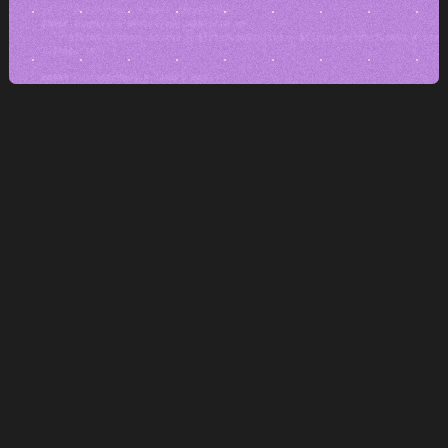
PŘÍSTUP K VÝVOJI