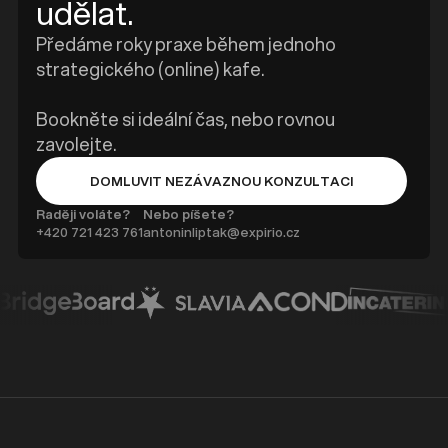
udělat.
Předáme roky praxe během jednoho
strategického (online) kafe.
Bookněte si ideální čas, nebo rovnou
zavolejte.
DOMLUVIT NEZÁVAZNOU KONZULTACI
BUTTON TEXT
Raději voláte?
Nebo píšete?
+420 ‭721 423 761
antoninliptak@expirio.cz