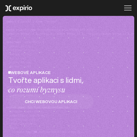
WEBOVÉ APLIKACE
Tvořte aplikaci s lidmi,
co rozumí byznysu
CHCI WEBOVOU APLIKACI
CHCI WEBOVOU APLIKACI