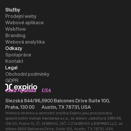
Služby
Prodejní weby
Webové aplikace
Webflow
Branding
Webová analytika
Odkazy
Spolupráce
Kontakt
Legal
Obchodní podmínky
GDPR
Česká republika
USA
Slezská 844/96,
5900 Balcones Drive Suite 100,
Praha, 130 00
Austin, TX 78731, USA
Webová stránka a obchodní značka Expirio jsou provozovány
společnostmi
Voitas Ventures s.r.o.
, se sídlem Jabloňová 2881/98,
106 00, Praha 10, IČ: 14389100, DIČ: CZ14389100 a
EXPIRIO LLC
, se
sídlem 5900 Balcones Drive, Suite 100, Austin, TX 78731, USA