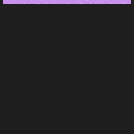
Web je první, kdo mluví s klientem.
První, kdo může přesvědčit. Nebo
odradit.
A když nefunguje?
Nikdo vám to neřekne.
Poptávky prostě nepřijdou.
Zákazníci odcházejí, obchodní
příležitosti