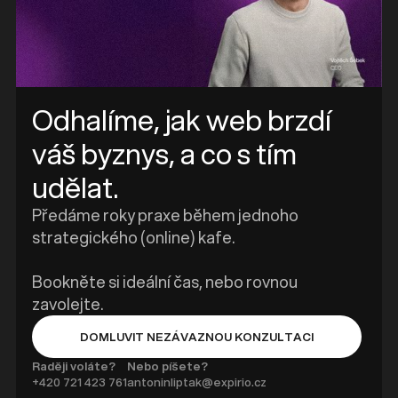
Odhalíme, jak web brzdí
váš byznys, a co s tím
udělat.
Předáme roky praxe během jednoho
strategického (online) kafe.
Bookněte si ideální čas, nebo rovnou
zavolejte.
DOMLUVIT NEZÁVAZNOU KONZULTACI
BUTTON TEXT
Raději voláte?
Nebo píšete?
+420 ‭721 423 761
antoninliptak@expirio.cz