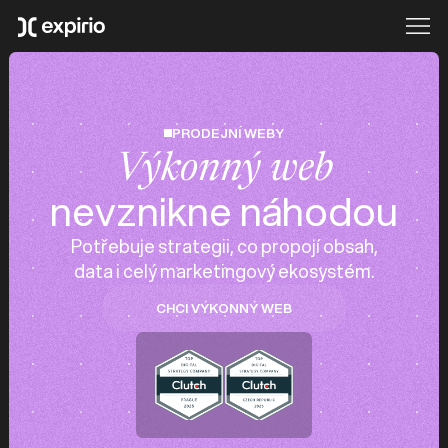
PRODEJNÍ WEBY
Výkonný web
nevznikne náhodou
Potřebuje strategii, co propojí obsah,
data i celý marketingový ekosystém.
CHCI VÝKONNÝ WEB
CHCI VÝKONNÝ WEB