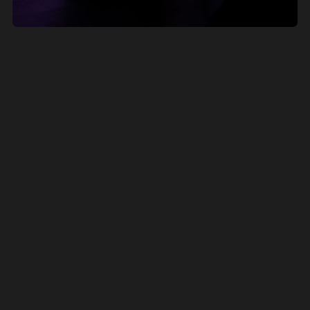
Design pomůže.
Ale rozhoduje obsah, struktura a kontext.
A ten musí vycházet z toho, co zákazníci chtějí slyšet
— ne co chce říct firma.