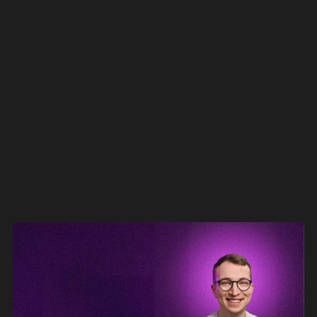
Rychlý web začíná u PageSpeed Insights
TECHNOLOGIE
04.08.2006
Zobrazit vše