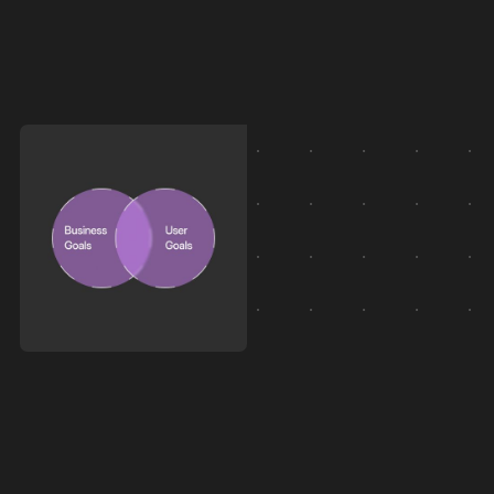
Pochopíme váš
Navrhneme obsah,
byznys a zákazníky
kterému neodolají