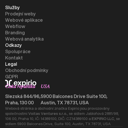
Služby
Prodejní weby
Webové aplikace
Webflow
Branding
Webová analytika
Odkazy
Spolupráce
Kontakt
Legal
Obchodní podmínky
GDPR
Česká republika
USA
Slezská 844/96,
5900 Balcones Drive Suite 100,
Praha, 130 00
Austin, TX 78731, USA
Webová stránka a obchodní značka Expirio jsou provozovány
společnostmi
Voitas Ventures s.r.o.
, se sídlem Jabloňová 2881/98,
106 00, Praha 10, IČ: 14389100, DIČ: CZ14389100 a
EXPIRIO LLC
, se
sídlem 5900 Balcones Drive, Suite 100, Austin, TX 78731, USA