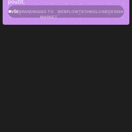
použít.
BRANDING
GO TO
WEBFLOW
TECHNOLOGIE
DESIGN
VŠE
MARKET