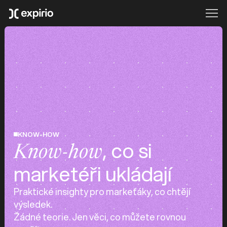
KNOW-HOW
, co si
Know-how
marketéři ukládají
Praktické insighty pro markeťáky, co chtějí
výsledek.
Žádné teorie. Jen věci, co můžete rovnou