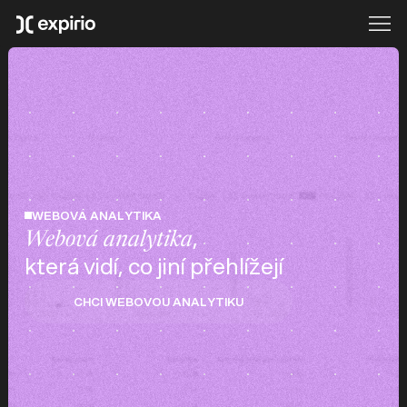
WEBOVÁ ANALYTIKA
,
Webová analytika
která vidí, co jiní přehlížejí
CHCI WEBOVOU ANALYTIKU
CHCI WEBOVOU ANALYTIKU