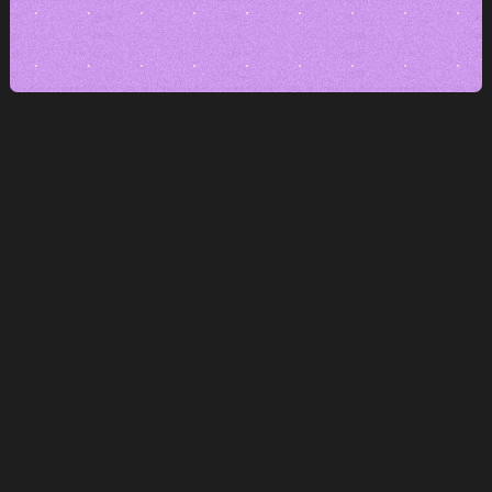
Zjistěte, co zabírá
Žádné "tohle nějak funguje".
Víte to. A víte proč.
Rozhodujte se rychleji
Bez nekonečných diskuzí.
Data dávají směr.
Víte, co škrtat — a co škálovat
Každý kanál, každý krok má své číslo.
A tím i budoucnost.