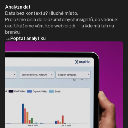
Analýza dat
Data bez kontextu? Hluché místo.
Přeložíme čísla do srozumitelných insightů, co vedou k
akci.Ukážeme vám, kde web brzdí — a kde má tah na
branku.
Poptat analytiku