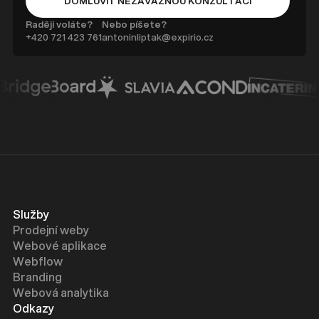
DOMLUVIT NEZÁVAZNOU KONZULTACI
BUTTON TEXT
Raději voláte?
Nebo píšete?
+420 ‭721 423 761
antoninliptak@expirio.cz
Služby
Prodejní weby
Webové aplikace
Webflow
Branding
Webová analytika
Odkazy