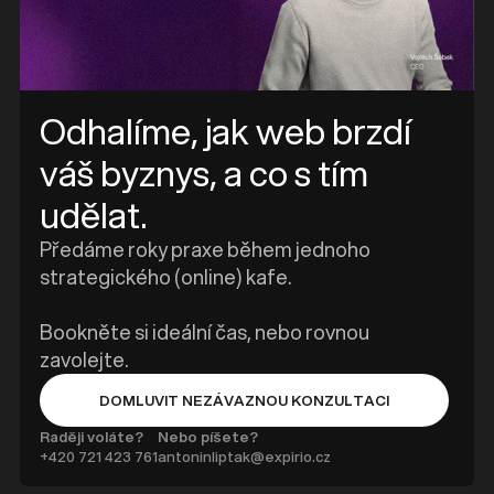
e
Odhalíme, jak web brzdí
váš byznys, a co s tím
udělat.
Předáme roky praxe během jednoho
strategického (online) kafe.
Bookněte si ideální čas, nebo rovnou
zavolejte.
DOMLUVIT NEZÁVAZNOU KONZULTACI
BUTTON TEXT
Raději voláte?
Nebo píšete?
+420 ‭721 423 761
antoninliptak@expirio.cz