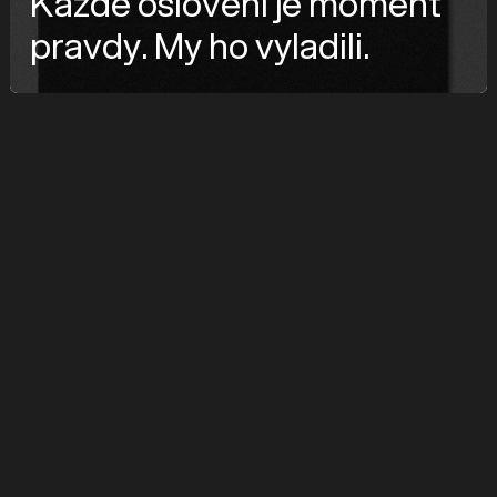
Každé oslovení je moment
pravdy. My ho vyladili.
značka
BridgeBoard
služby