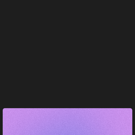
o
Firemní dokumentyDesign hraje klíčovou roli při
předávání citlivých informací na vysoké úrovni