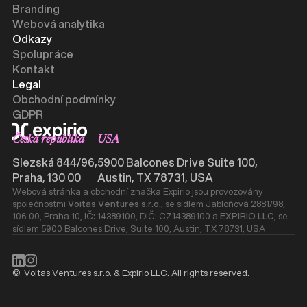
Branding
Webová analytika
Odkazy
Spolupráce
Kontakt
Legal
Obchodní podmínky
GDPR
Česká republika
USA
Slezská 844/96,
5900 Balcones Drive Suite 100,
Praha, 130 00
Austin, TX 78731, USA
Webová stránka a obchodní značka Expirio jsou provozovány
společnostmi
Voitas Ventures s.r.o.
, se sídlem Jabloňová 2881/98,
106 00, Praha 10, IČ: 14389100, DIČ: CZ14389100 a
EXPIRIO LLC
, se
sídlem 5900 Balcones Drive, Suite 100, Austin, TX 78731, USA
© Voitas Ventures s.r.o. & Expirio LLC. All rights reserved.