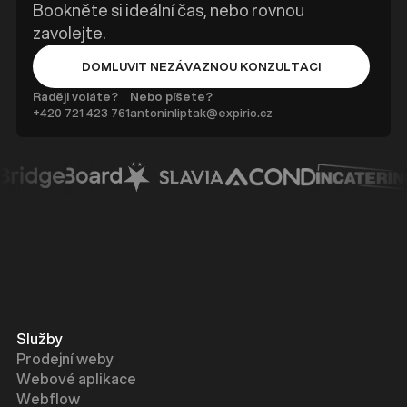
Bookněte si ideální čas, nebo rovnou
zavolejte.
DOMLUVIT NEZÁVAZNOU KONZULTACI
BUTTON TEXT
Raději voláte?
Nebo píšete?
+420 ‭721 423 761
antoninliptak@expirio.cz
Služby
Prodejní weby
Webové aplikace
Webflow