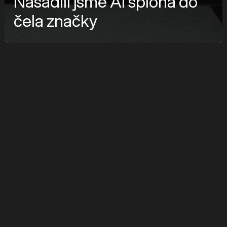
Nasadili jsme AI špióna do
čela značky
značka
ClickScape
služby
Branding, AI Avatar