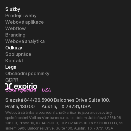
Služby
Prodejní weby
Webové aplikace
Webflow
Branding
Webová analytika
Odkazy
Spolupráce
Kontakt
Legal
Obchodní podmínky
GDPR
Česká republika
USA
Slezská 844/96,
5900 Balcones Drive Suite 100,
Praha, 130 00
Austin, TX 78731, USA
Webová stránka a obchodní značka Expirio jsou provozovány
společnostmi
Voitas Ventures s.r.o.
, se sídlem Jabloňová 2881/98,
106 00, Praha 10, IČ: 14389100, DIČ: CZ14389100 a
EXPIRIO LLC
, se
sídlem 5900 Balcones Drive, Suite 100, Austin, TX 78731, USA