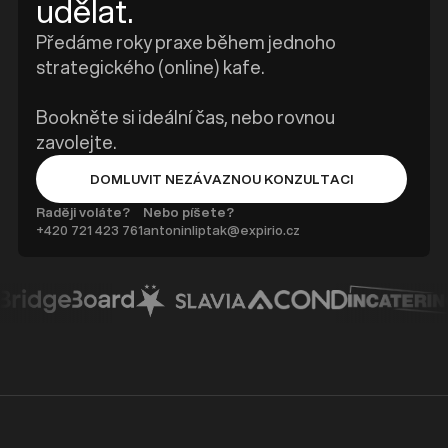
udělat.
Předáme roky praxe během jednoho
strategického (online) kafe.
Bookněte si ideální čas, nebo rovnou
zavolejte.
DOMLUVIT NEZÁVAZNOU KONZULTACI
BUTTON TEXT
Raději voláte?
Nebo píšete?
+420 ‭721 423 761
antoninliptak@expirio.cz