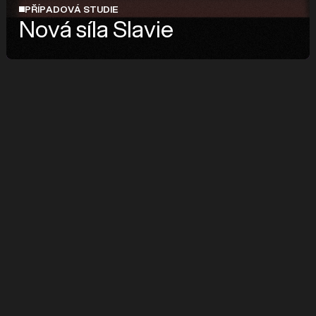
PŘÍPADOVÁ STUDIE
Nová síla Slavie
značka
Slavia
služby
UX Design