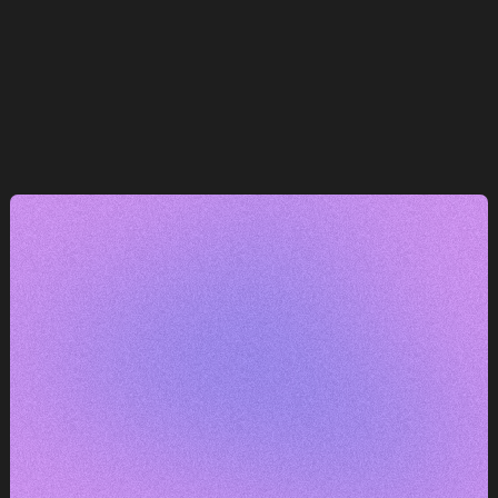
e
— máme k tomu co říct.