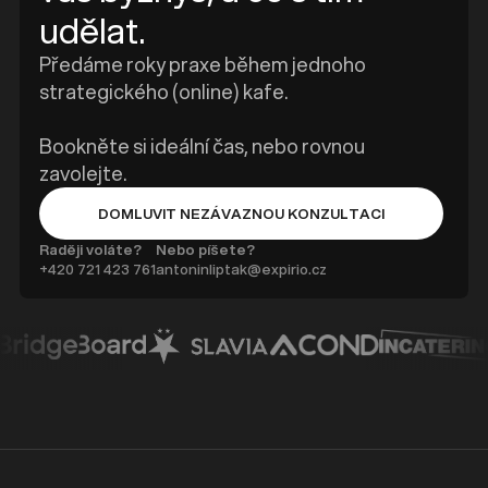
udělat.
Předáme roky praxe během jednoho
strategického (online) kafe.
Bookněte si ideální čas, nebo rovnou
zavolejte.
DOMLUVIT NEZÁVAZNOU KONZULTACI
BUTTON TEXT
Raději voláte?
Nebo píšete?
+420 ‭721 423 761
antoninliptak@expirio.cz