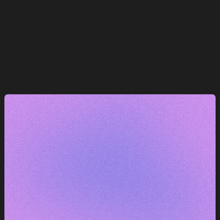
e
— máme k tomu co říct.