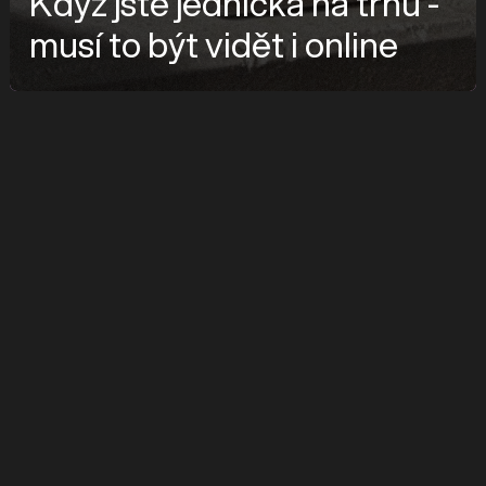
Když jste jednička na trhu -
musí to být vidět i online
značka
TOPWET
služby
UX Design, Webflow Development, Design System