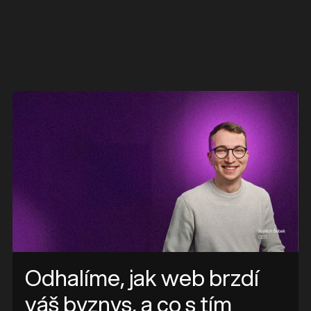
e
Odhalíme, jak web brzdí
váš byznys, a co s tím