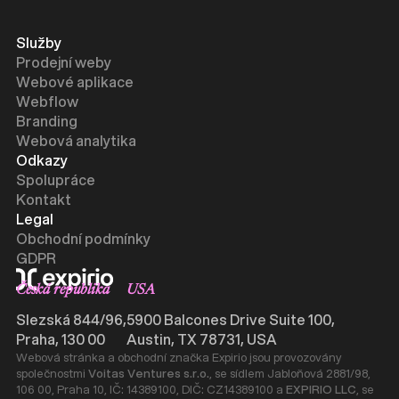
Služby
Prodejní weby
Webové aplikace
Webflow
Branding
Webová analytika
Odkazy
Spolupráce
Kontakt
Legal
Obchodní podmínky
GDPR
Česká republika
USA
Slezská 844/96,
5900 Balcones Drive Suite 100,
Praha, 130 00
Austin, TX 78731, USA
Webová stránka a obchodní značka Expirio jsou provozovány
společnostmi
Voitas Ventures s.r.o.
, se sídlem Jabloňová 2881/98,
106 00, Praha 10, IČ: 14389100, DIČ: CZ14389100 a
EXPIRIO LLC
, se