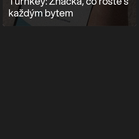
Turnkey: Značka, co roste s
každým bytem
značka
Turnkey
služby
Branding