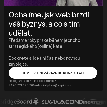
Odhalíme, jak web brzdí
váš byznys, a co s tím
udělat.
Předáme roky praxe během jednoho
strategického (online) kafe.
Bookněte si ideální čas, nebo rovnou
zavolejte.
DOMLUVIT NEZÁVAZNOU KONZULTACI
BUTTON TEXT
Raději voláte?
Nebo píšete?
+420 ‭721 423 761
antoninliptak@expirio.cz